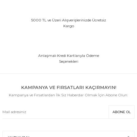
5000 TL ve Üzeri Alışverişlerinizde Ücretsiz
& Tırnak Koruyucu
Kargo
klik
Anlaşmalı Kredi Kartlarıyla Ödeme
Seçenekleri
rı
rı
KAMPANYA VE FIRSATLARI KAÇIRMAYIN!
Kampanya ve Fırsatlardan İlk Siz Haberdar Olmak İçin Abone Olun:
ABONE OL