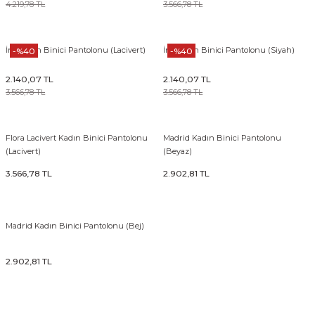
4.219,78 TL
3.566,78 TL
İris Kadın Binici Pantolonu (Lacivert)
İris Kadın Binici Pantolonu (Siyah)
-%40
-%40
& Tırnak Koruyucu
2.140,07 TL
2.140,07 TL
klik
3.566,78 TL
3.566,78 TL
Flora Lacivert Kadın Binici Pantolonu
Madrid Kadın Binici Pantolonu
(Lacivert)
(Beyaz)
rı
3.566,78 TL
2.902,81 TL
rı
Madrid Kadın Binici Pantolonu (Bej)
2.902,81 TL