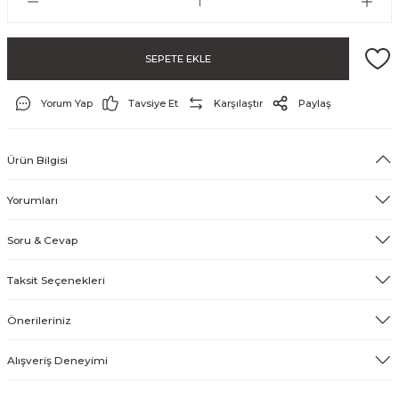
SEPETE EKLE
& Tırnak Koruyucu
Yorum Yap
Tavsiye Et
Karşılaştır
Paylaş
klik
Ürün Bilgisi
rı
Yorumları
rı
Soru & Cevap
Taksit Seçenekleri
Önerileriniz
Alışveriş Deneyimi