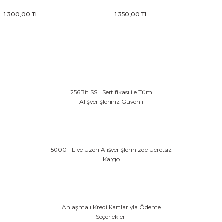
1.300,00 TL
1.350,00 TL
& Tırnak Koruyucu
klik
256Bit SSL Sertifikası ile Tüm
Alışverişleriniz Güvenli
rı
rı
5000 TL ve Üzeri Alışverişlerinizde Ücretsiz
Kargo
Anlaşmalı Kredi Kartlarıyla Ödeme
Seçenekleri