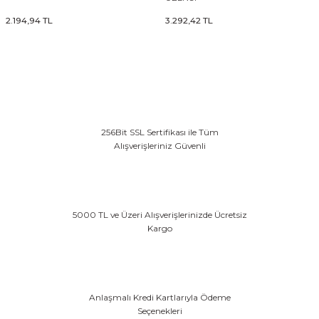
2.194,94 TL
3.292,42 TL
& Tırnak Koruyucu
klik
256Bit SSL Sertifikası ile Tüm
Alışverişleriniz Güvenli
rı
rı
5000 TL ve Üzeri Alışverişlerinizde Ücretsiz
Kargo
Anlaşmalı Kredi Kartlarıyla Ödeme
Seçenekleri