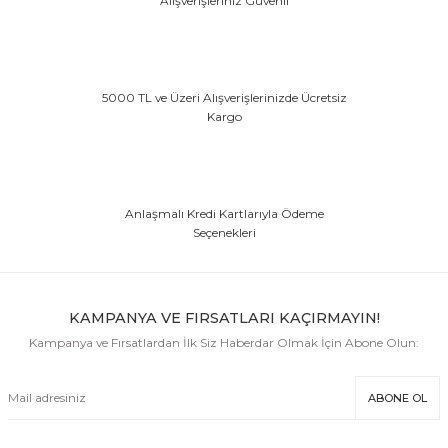
Alışverişleriniz Güvenli
& Tırnak Koruyucu
5000 TL ve Üzeri Alışverişlerinizde Ücretsiz
Kargo
klik
Anlaşmalı Kredi Kartlarıyla Ödeme
rı
Seçenekleri
rı
KAMPANYA VE FIRSATLARI KAÇIRMAYIN!
Kampanya ve Fırsatlardan İlk Siz Haberdar Olmak İçin Abone Olun:
ABONE OL