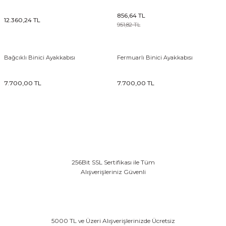
856,64 TL
12.360,24 TL
951,82 TL
& Tırnak Koruyucu
Bağcıklı Binici Ayakkabısı
Fermuarlı Binici Ayakkabısı
klik
7.700,00 TL
7.700,00 TL
rı
rı
256Bit SSL Sertifikası ile Tüm
Alışverişleriniz Güvenli
5000 TL ve Üzeri Alışverişlerinizde Ücretsiz