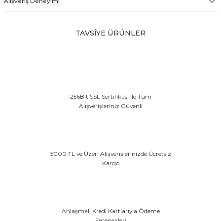
Alışveriş Deneyimi
TAVSİYE ÜRÜNLER
Ayarlanabilir Binici Togu Deluxe
12.360,24 TL
256Bit SSL Sertifikası ile Tüm
Alışverişleriniz Güvenli
5000 TL ve Üzeri Alışverişlerinizde Ücretsiz
Kargo
Anlaşmalı Kredi Kartlarıyla Ödeme
Seçenekleri