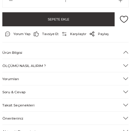
SEPETE EKLE
& Tırnak Koruyucu
Yorum Yap
Tavsiye Et
Karşılaştır
Paylaş
klik
Ürün Bilgisi
rı
ÖLÇÜMÜ NASIL ALIRIM ?
rı
Yorumları
Soru & Cevap
Taksit Seçenekleri
Önerileriniz