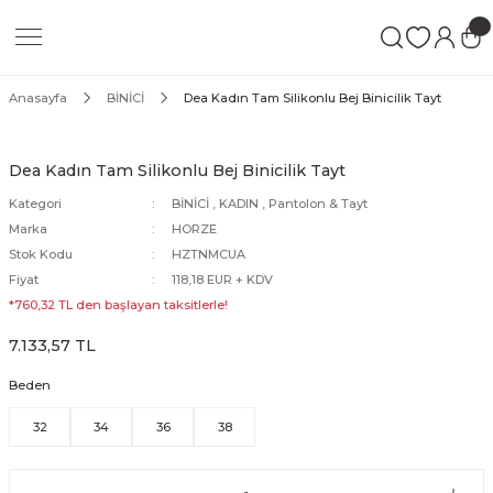
Geri Dön
Geri Dön
Geri Dön
Blanket
At Bakımı
KADIN
ERKEK
ÇOCUK
Anasayfa
BİNİCİ
Dea Kadın Tam Silikonlu Bej Binicilik Tayt
Ter Blanket
Tırnak Bakım Ürünleri
Pantolon & Tayt
Pantolon
Pantolon & Tayt
Dea Kadın Tam Silikonlu Bej Binicilik Tayt
ma
Çalışma Blanket
Ekipman Bakım Ürünleri
Ceket
Ceket
Ceket
Kategori
BİNİCİ
,
KADIN
,
Pantolon & Tayt
Marka
HORZE
pi
Ahır Blanket
Kuyruk & Yele Bakım Ürünleri
Gömlek
Gömlek
Gömlek
Stok Kodu
HZTNMCUA
Fiyat
118,18 EUR + KDV
tingal
Sineklik Blanket
Sinek Spreyleri
Tişört
Tişört
Tişört
*760,32 TL den başlayan taksitlerle!
7.133,57 TL
Şampuanlar
Yelek
Yelek
Yelek
Beden
Mont
Mont
Mont
32
34
36
38