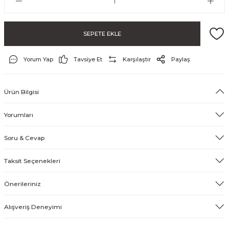
SEPETE EKLE
& Tırnak Koruyucu
Yorum Yap
Tavsiye Et
Karşılaştır
Paylaş
klik
Ürün Bilgisi
rı
Yorumları
rı
Soru & Cevap
Taksit Seçenekleri
Önerileriniz
Alışveriş Deneyimi