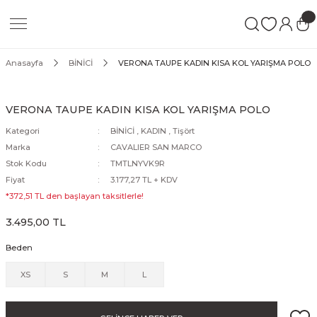
Geri Dön
Geri Dön
Geri Dön
Blanket
At Bakımı
KADIN
ERKEK
ÇOCUK
Anasayfa
BİNİCİ
VERONA TAUPE KADIN KISA KOL YARIŞMA POLO
Ter Blanket
Tırnak Bakım Ürünleri
Pantolon & Tayt
Pantolon
Pantolon & Tayt
VERONA TAUPE KADIN KISA KOL YARIŞMA POLO
ma
Çalışma Blanket
Ekipman Bakım Ürünleri
Ceket
Ceket
Ceket
Kategori
BİNİCİ
,
KADIN
,
Tişört
Marka
CAVALIER SAN MARCO
pi
Ahır Blanket
Kuyruk & Yele Bakım Ürünleri
Gömlek
Gömlek
Gömlek
Stok Kodu
TMTLNYVK9R
Fiyat
3.177,27 TL + KDV
tingal
Sineklik Blanket
Sinek Spreyleri
Tişört
Tişört
Tişört
*372,51 TL den başlayan taksitlerle!
3.495,00 TL
Şampuanlar
Yelek
Yelek
Yelek
Beden
Mont
Mont
Mont
XS
S
M
L