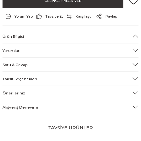
GELİNCE HABER VER
Yorum Yap
Tavsiye Et
Karşılaştır
Paylaş
& Tırnak Koruyucu
Ürün Bilgisi
klik
Yorumları
Soru & Cevap
rı
Taksit Seçenekleri
rı
Önerileriniz
Alışveriş Deneyimi
TAVSİYE ÜRÜNLER
Tükendi