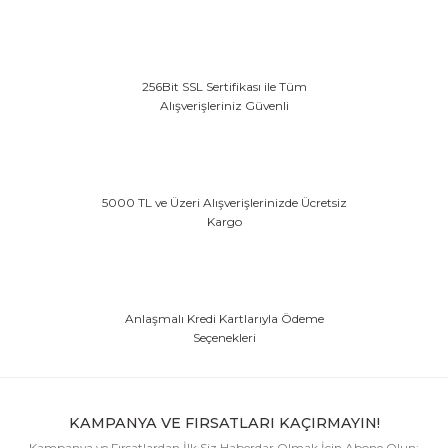
ENZA WHITE/NAVY KADIN KISA KOL YARIŞMA POLO
3.495,00 TL
256Bit SSL Sertifikası ile Tüm
Tükendi
ENZA WHITE KADIN KISA KOL YARIŞMA POLO
Alışverişleriniz Güvenli
3.495,00 TL
Tükendi
MARCELA MINK/WHITE KADIN ÖN PANELLİ YARIŞMA GÖMLEĞİ
5000 TL ve Üzeri Alışverişlerinizde Ücretsiz
Kargo
3.995,00 TL
Anlaşmalı Kredi Kartlarıyla Ödeme
Seçenekleri
KAMPANYA VE FIRSATLARI KAÇIRMAYIN!
Kampanya ve Fırsatlardan İlk Siz Haberdar Olmak İçin Abone Olun: