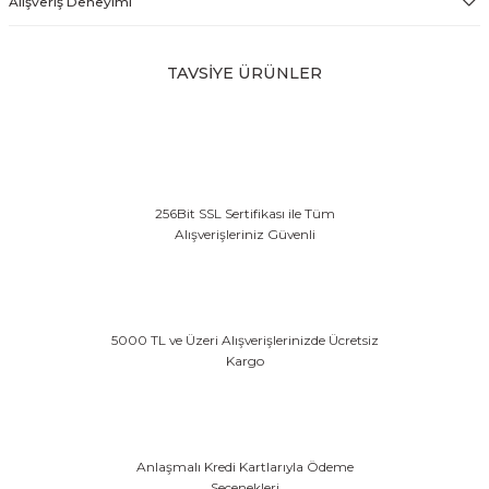
Alışveriş Deneyimi
TAVSİYE ÜRÜNLER
Deri Jumping Eyer
Deri Jumping Eyer (Kahverengi)
Deri Eyer
54.873,60 TL
54.873,60 TL
46.642,56 TL
256Bit SSL Sertifikası ile Tüm
Waldhausen Çok Yönlü Deri Eyer -Siyah
Alışverişleriniz Güvenli
60.360,96 TL
5000 TL ve Üzeri Alışverişlerinizde Ücretsiz
Kargo
Anlaşmalı Kredi Kartlarıyla Ödeme
Seçenekleri