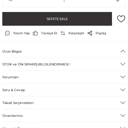
SEPETE EKLE
& Tırnak Koruyucu
Yorum Yap
Tavsiye Et
Karşılaştır
Paylaş
klik
Ürün Bilgisi
rı
STOK ve ÖN SIPARIŞ BILGILENDIRMESI !
rı
Yorumları
Soru & Cevap
Taksit Seçenekleri
Önerileriniz