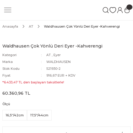
Geri Dön
Geri Dön
Geri Dön
Blanket
At Bakımı
KADIN
ERKEK
ÇOCUK
Anasayfa
AT
Waldhausen Çok Yönlü Deri Eyer -Kahverengi
Ter Blanket
Tırnak Bakım Ürünleri
Pantolon & Tayt
Pantolon
Pantolon & Tayt
Waldhausen Çok Yönlü Deri Eyer -Kahverengi
ma
Çalışma Blanket
Ekipman Bakım Ürünleri
Ceket
Ceket
Ceket
Kategori
AT
,
Eyer
Marka
WALDHAUSEN
pi
Ahır Blanket
Kuyruk & Yele Bakım Ürünleri
Gömlek
Gömlek
Gömlek
Stok Kodu
521930-2
Fiyat
916,67 EUR + KDV
tingal
Sineklik Blanket
Sinek Spreyleri
Tişört
Tişört
Tişört
*6.433,47 TL den başlayan taksitlerle!
60.360,96 TL
Şampuanlar
Yelek
Yelek
Yelek
Ölçü
Mont
Mont
Mont
16,5''/42cm
17,5''/44cm