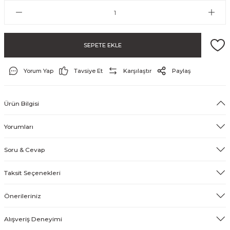
& Tırnak Koruyucu
SEPETE EKLE
klik
Yorum Yap
Tavsiye Et
Karşılaştır
Paylaş
Ürün Bilgisi
rı
Yorumları
rı
Soru & Cevap
Taksit Seçenekleri
Önerileriniz
Alışveriş Deneyimi