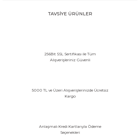
TAVSİYE ÜRÜNLER
Waldhausen Jel Saplı Kamçı (65cm)
YENİ
2.196,35 TL
256Bit SSL Sertifikası ile Tüm
Waldhausen Klasik Bilek Kayışlı Dressage Kamçısı
Alışverişleriniz Güvenli
YENİ
1.372,72 TL
Waldhausen Premium Suni Deri Saplı Kamçı (Black)
YENİ
5000 TL ve Üzeri Alışverişlerinizde Ücretsiz
Kargo
2.196,35 TL
Anlaşmalı Kredi Kartlarıyla Ödeme
Seçenekleri