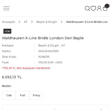
Geri Dön
Geri Dön
Geri Dön
Blanket
At Bakımı
KADIN
ERKEK
ÇOCUK
Anasayfa
AT
Başlık & Dizgin
Waldhausen X-Line Bridle Londo
Ter Blanket
Tırnak Bakım Ürünleri
Pantolon & Tayt
Pantolon
Pantolon & Tayt
YENİ
Waldhausen X-Line Bridle London Deri Başlık
ma
Çalışma Blanket
Ekipman Bakım Ürünleri
Ceket
Ceket
Ceket
Kategori
Başlık & Dizgin
,
AT
Marka
WALDHAUSEN
pi
Ahır Blanket
Kuyruk & Yele Bakım Ürünleri
Gömlek
Gömlek
Gömlek
Stok Kodu
XLINE95
Fiyat
100,00 EUR + KDV
tingal
Sineklik Blanket
Sinek Spreyleri
Tişört
Tişört
Tişört
*702,61 TL den başlayan taksitlerle!
6.592,13 TL
Şampuanlar
Yelek
Yelek
Yelek
Beden
Mont
Mont
Mont
Cob
Full
Pony