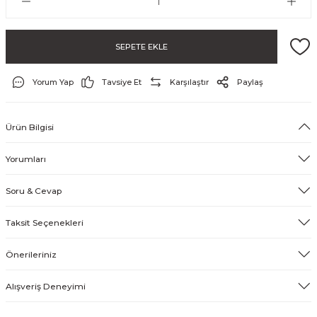
SEPETE EKLE
& Tırnak Koruyucu
Yorum Yap
Tavsiye Et
Karşılaştır
Paylaş
klik
Ürün Bilgisi
rı
Yorumları
rı
Soru & Cevap
Taksit Seçenekleri
Önerileriniz
Alışveriş Deneyimi