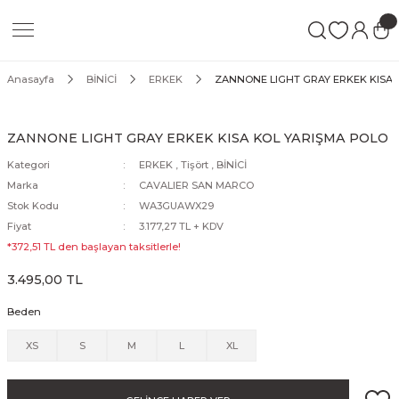
Geri Dön
Geri Dön
Geri Dön
Blanket
At Bakımı
KADIN
ERKEK
ÇOCUK
Anasayfa
BİNİCİ
ERKEK
ZANNONE LIGHT GRAY ERKEK KISA 
Ter Blanket
Tırnak Bakım Ürünleri
Pantolon & Tayt
Pantolon
Pantolon & Tayt
ZANNONE LIGHT GRAY ERKEK KISA KOL YARIŞMA POLO
ma
Çalışma Blanket
Ekipman Bakım Ürünleri
Ceket
Ceket
Ceket
Kategori
ERKEK
,
Tişört
,
BİNİCİ
Marka
CAVALIER SAN MARCO
pi
Ahır Blanket
Kuyruk & Yele Bakım Ürünleri
Gömlek
Gömlek
Gömlek
Stok Kodu
WA3GUAWX29
Fiyat
3.177,27 TL + KDV
tingal
Sineklik Blanket
Sinek Spreyleri
Tişört
Tişört
Tişört
*372,51 TL den başlayan taksitlerle!
3.495,00 TL
Şampuanlar
Yelek
Yelek
Yelek
Beden
Mont
Mont
Mont
XS
S
M
L
XL