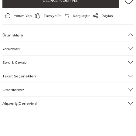
GELİNCE HABER VER
Yorum Yap
Tavsiye Et
Karşılaştır
Paylaş
& Tırnak Koruyucu
Ürün Bilgisi
klik
Yorumları
Soru & Cevap
rı
Taksit Seçenekleri
rı
Önerileriniz
Alışveriş Deneyimi