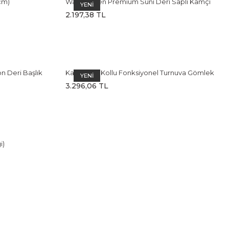
cm)
Waldhausen Premium Suni Deri Saplı Kamçı
YENİ
(Black)
2.197,38 TL
n Deri Başlık
Kadın Kısa Kollu Fonksiyonel Turnuva Gömlek
YENİ
3.296,06 TL
i)