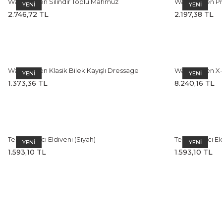
Waldhausen Silindir Toplu Mahmuz
Waldhausen Pr
YENİ
YENİ
(Black/Rose Go
2.746,72 TL
2.197,38 TL
Waldhausen Klasik Bilek Kayışlı Dressage
Waldhausen X-L
YENİ
YENİ
Kamçısı
1.373,36 TL
8.240,16 TL
Temel Binici Eldiveni (Siyah)
Temel Binici El
YENİ
YENİ
1.593,10 TL
1.593,10 TL